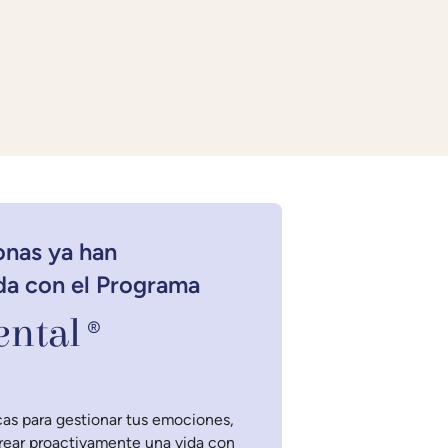
onas ya han
da con el Programa
ntal
®
as para gestionar tus emociones,
crear proactivamente una vida con