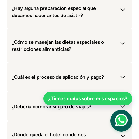
El precio incluye alojamiento, traslado de ida y vuelta
al aeropuerto, todas las comidas y meriendas,
¿Hay alguna preparación especial que
actividades grupales y sesiones con los facilitadores.
debamos hacer antes de asistir?
Recomendamos que las parejas vengan con la
mente y el corazón abierto, listos para la
¿Cómo se manejan las dietas especiales o
autoexploración y el crecimiento mutuo.
restricciones alimenticias?
Las necesidades dietéticas especiales pueden ser
acomodadas con previo aviso.
¿Cuál es el proceso de aplicación y pago?
El proceso comienza con un formulario de
¿Tienes dudas sobre mis espacios?
aplicación. Una vez aceptada su solicitud, recibirán
¿Debería comprar seguro de viajes?
una invitación para su entrevista y posteriormente
se proporcionarán detalles para el pago y la reserva
definitiva.
ElegirNOS es una inversión en su bienestar, y al
mismo tiempo es una inversión financiera. Nadie
¿Dónde queda el hotel donde nos