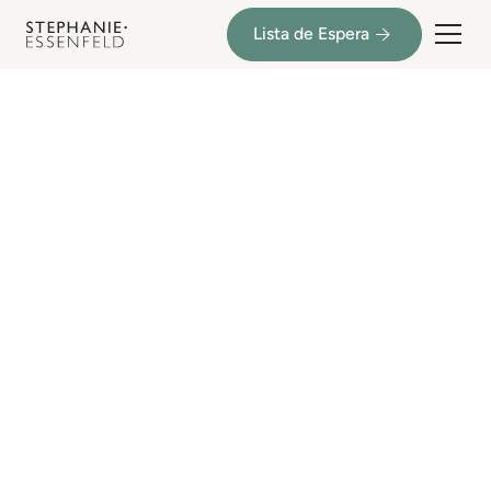
Lista de Espera
RETIRO PARA PAREJAS
Un retiro para parejas que se aman y quieren
volver a caminar la vida como equipo.