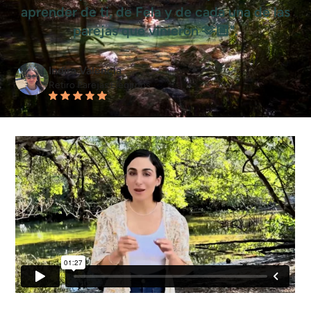
aprender de ti, de Fela y de cada una de las
parejas que vinieron 🫶🏼".
Indira Valencia
Retiro Parejas Elegirnos