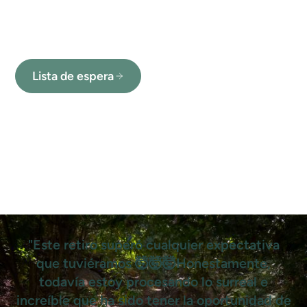
Río Perdido - Costa Rica | Del 1 al 6 de
septiembre
Lista de espera
"Este retiro superó cualquier expectativa
que tuviéramos 🤯🤯🤯Honestamente,
todavía estoy procesando lo surreal e
increíble que ha sido tener la oportunidad de