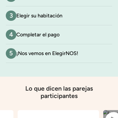
3
Elegir su habitación
4
Completar el pago
5
¡Nos vemos en ElegirNOS!
Lo que dicen las parejas
participantes