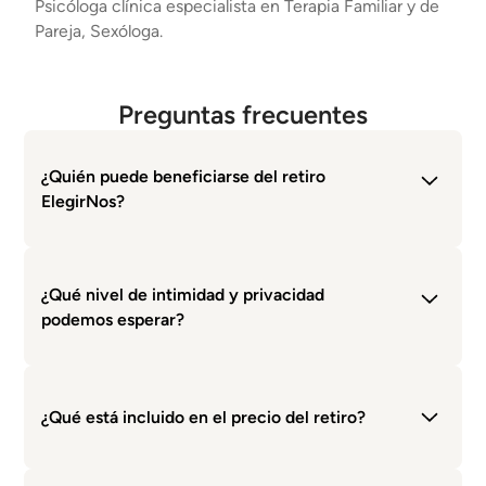
Psicóloga clínica especialista en Terapia Familiar y de
Pareja, Sexóloga.
Preguntas frecuentes
¿Quién puede beneficiarse del retiro
ElegirNos?
ElegirNos está diseñado para parejas entre 30 y 55
años que desean enriquecer su relación y fortalecer
¿Qué nivel de intimidad y privacidad
su conexión emocional y espiritual.
podemos esperar?
El retiro ofrece un ambiente íntimo y respetuoso
para todas las parejas, con espacios privados y
¿Qué está incluido en el precio del retiro?
actividades en grupos pequeños.