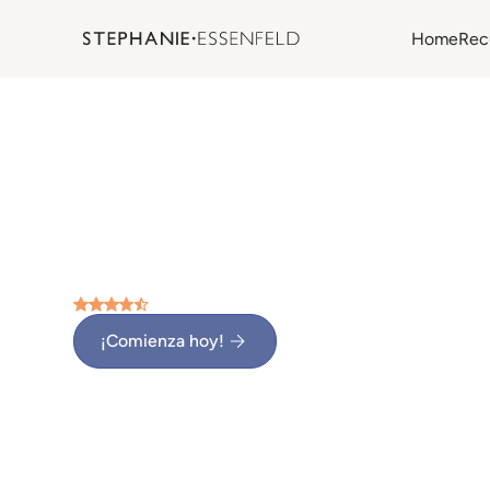
Home
Rec
¡Donde hay lími
Soy Stephanie Essenfeld: psicoterapeuta y conferenci
Bienvenid@ a un espacio para construir la vida que m
(4.9 estrellas) •
1250 reseñas
¡Comienza hoy!