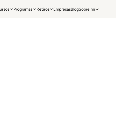
ursos
Programas
Retiros
Empresas
Blog
Sobre mí
tes, hay paz!
sta internacional
ereces.