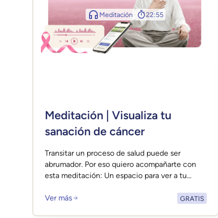
Meditación
22:55
Meditación | Visualiza tu
sanación de cáncer
Transitar un proceso de salud puede ser
abrumador. Por eso quiero acompañarte con
esta meditación: Un espacio para ver a tu
cuerpo como tu aliado, activar tu energía
Ver más
sanadora y recordarte que sanar no es solo
GRATIS
sobrevivir… también es aprender a amarte en el