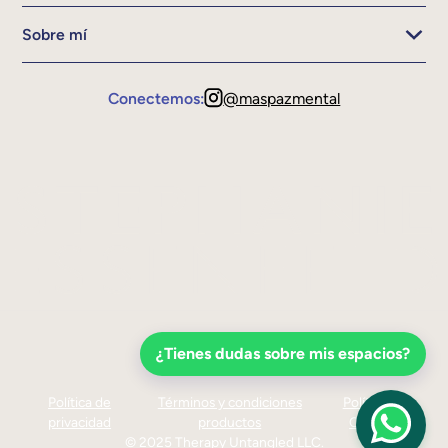
Sobre mí
Conectemos:
@maspazmental
¿Tienes dudas sobre mis espacios?
Política de
Términos y condiciones
Política de
privacidad
productos
Cookies
© 2025 Therapy Untangled LLC.