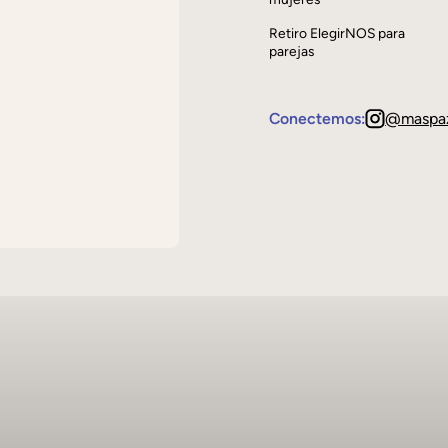
Retiro ElegirNOS para
parejas
Conectemos:
@maspa