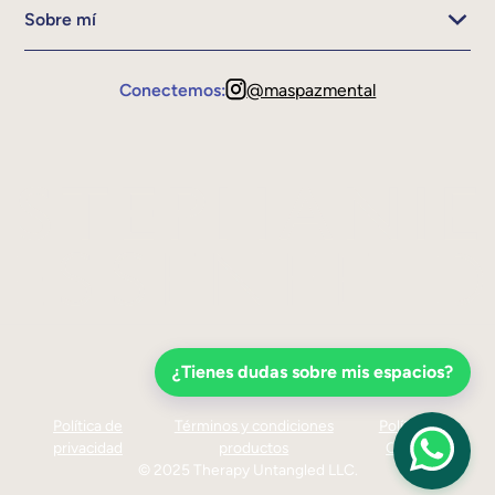
Sobre mí
Conectemos:
@maspazmental
¿Tienes dudas sobre mis espacios?
Política de
Términos y condiciones
Política de
privacidad
productos
Cookies
© 2025 Therapy Untangled LLC.