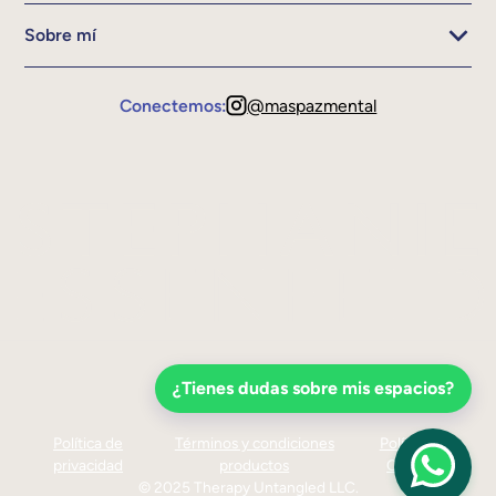
Sobre mí
Conectemos:
@maspazmental
¿Tienes dudas sobre mis espacios?
Política de
Términos y condiciones
Política de
privacidad
productos
Cookies
© 2025 Therapy Untangled LLC.