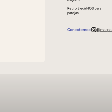
Retiro ElegirNOS para
parejas
Conectemos:
@maspa