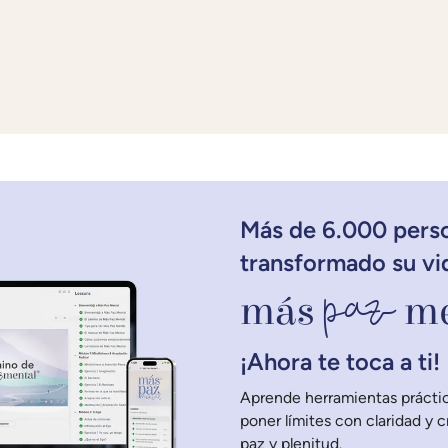
Más de 6.000 pers
transformado su vi
paz
más
me
¡Ahora te toca a ti!
Aprende herramientas práctic
poner límites con claridad y 
paz y plenitud.