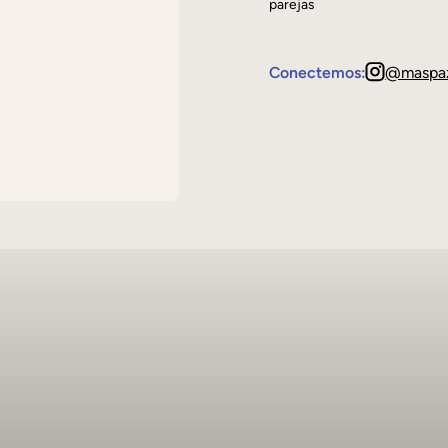
parejas
Conectemos:
@maspa