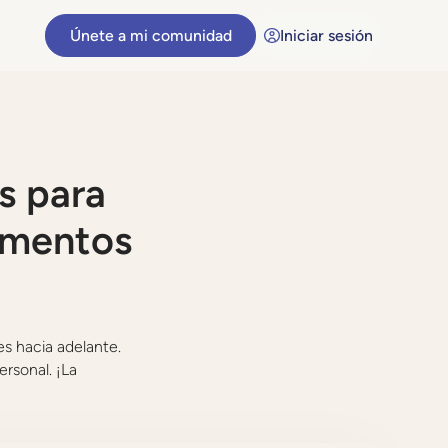
Únete a mi comunidad
Iniciar sesión
s para
momentos
es hacia adelante.
rsonal. ¡La