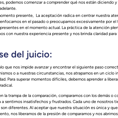
es, podemos comenzar a comprender qué nos están diciendo 
adelante.‍
omento presente, La aceptación radica en centrar nuestra aten
e enfocarnos en el pasado o preocuparnos excesivamente por el f
 presentes en el momento actual. La práctica de la atención ple
os con nuestra experiencia presente y nos brinda claridad para
se del juicio:
culo que nos impide avanzar y encontrar el siguiente paso corre
ismos o a nuestras circunstancias, nos atrapamos en un ciclo i
dad. Para superar momentos difíciles, debemos aprender a liberar
radical.
en la trampa de la comparación, compararnos con los demás o c
a a sentirnos insatisfechos y frustrados. Cada uno de nosotros ti
 son diferentes. Al aceptar que nuestra situación es única y qu
nto, nos liberamos de la presión de compararnos y nos abrimos