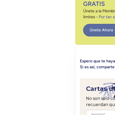
GRATIS
Únete a la Membr
límites -
Por tan 
Únete Ahora
Espero que te hay
Si es así, comparte