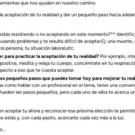
rramientas que nos ayuden en nuestro camino.
r la aceptación de tu realidad y dar un pequeño paso hacia adel
 estás resistiendo o no aceptando en este momento?** Identifi
ausando problemas y te resulta difícil de aceptar.Ej: una muerte, 
a persona, tu situación laboral,etc.‍
 para practicar la aceptación de tu realidad?
Por ejemplo, int
ositiva, medita y relaja tu cuerpo, concéntrate en tu respiraci
pecto a eso que te cuesta aceptar.‍
nos pequeños pasos que puedes tomar hoy para mejorar tu rea
s como hablar con un profesional en el tema, tener una conve
 Pueden ser pasos pequeños, pero cada uno de ellos te acerca u
n aceptar tu ahora y reconocer esa próxima elección te permitir
 estás y, con cada pasito, acercarte cada vez más a la luz.
uz…