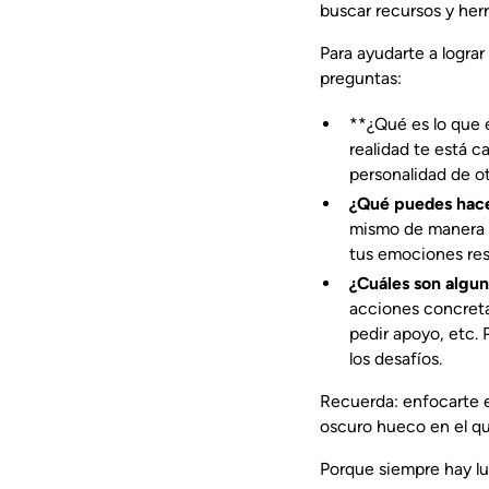
buscar recursos y he
Para ayudarte a logra
preguntas:
‍**¿Qué es lo que
realidad te está c
personalidad de otr
¿Qué puedes hacer
mismo de manera p
tus emociones res
¿Cuáles son algu
acciones concreta
pedir apoyo, etc.
los desafíos.
Recuerda: enfocarte e
oscuro hueco en el que
Porque siempre hay l