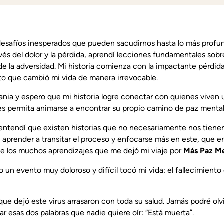
desafíos inesperados que pueden sacudirnos hasta lo más profun
avés del dolor y la pérdida, aprendí lecciones fundamentales sob
e la adversidad. Mi historia comienza con la impactante pérdi
o que cambió mi vida de manera irrevocable.
ania y espero que mi historia logre conectar con quienes viven u
 les permita animarse a encontrar su propio camino de paz mental
ntendí que existen historias que no necesariamente nos tiene
en aprender a transitar el proceso y enfocarse más en este, que e
e los muchos aprendizajes que me dejó mi viaje por
Más Paz Me
n evento muy doloroso y difícil tocó mi vida: el fallecimiento
ue dejó este virus arrasaron con toda su salud. Jamás podré olvi
 esas dos palabras que nadie quiere oír: “Está muerta”.