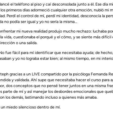
ncé el teléfono al piso y caí desconsolada junto a él. Ese día m
tí los primeros días adormeció cualquier otra emoción, nubló mi
dad. Perdí el control de mí, perdí mi identidad, desconocía la per
a no podía ser igual y yo no sería la misma…
frentar mi nueva realidad produjo mucho rechazo: luchaba por n
la vida, cuestionaba el porqué y el cómo, y se siente más difíci
rección o una salida.
No fue fácil para mí identificar que necesitaba ayuda; de hech
saban y yo no lograba estar bien; al mismo tiempo, en mi interio
teph gracias a un LIVE compartido por la psicóloga Fernanda Re
endida y validada. Ahí supe que necesitaba hacer el curso para
amor, dos conceptos que no pensé tener juntos en una misma fra
os parte de mí y así manejar los desbordes emocionales que que
n los demás, lastimando incluso a quienes más amaba.
un miedo silencioso dentro de mí.