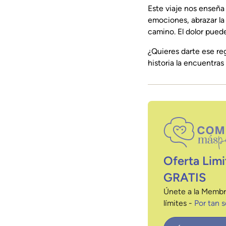
Este viaje nos enseña
emociones, abrazar la
camino. El dolor pued
¿Quieres darte ese re
historia la encuentras
Oferta Limi
GRATIS
Únete a la Membr
límites -
Por tan 