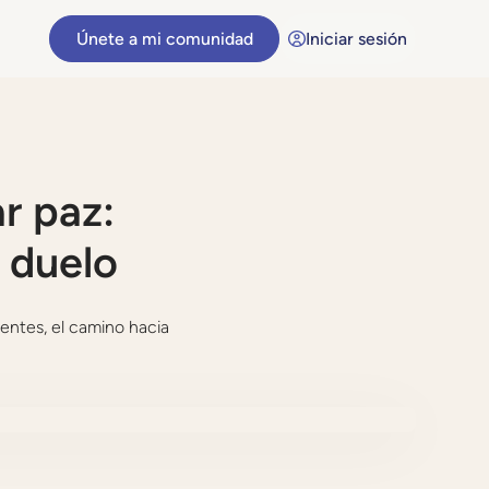
Únete a mi comunidad
Iniciar sesión
r paz:
n duelo
entes, el camino hacia