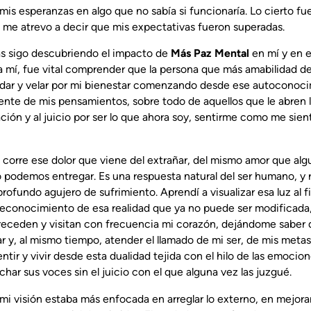
is esperanzas en algo que no sabía si funcionaría. Lo cierto fu
Y me atrevo a decir que mis expectativas fueron superadas.
ías sigo descubriendo el impacto de
Más Paz Mental
en mí y en 
ara mí, fue vital comprender que la persona que más amabilidad d
idar y velar por mi bienestar comenzando desde ese autoconoci
ente de mis pensamientos, sobre todo de aquellos que le abren 
ración y al juicio por ser lo que ahora soy, sentirme como me sien
 corre ese dolor que viene del extrañar, del mismo amor que al
o podemos entregar. Es una respuesta natural del ser humano, y 
rofundo agujero de sufrimiento. Aprendí a visualizar esa luz al fi
 reconocimiento de esa realidad que ya no puede ser modificada,
receden y visitan con frecuencia mi corazón, dejándome saber 
r y, al mismo tiempo, atender el llamado de mi ser, de mis metas
ntir y vivir desde esta dualidad tejida con el hilo de las emocio
ar sus voces sin el juicio con el que alguna vez las juzgué.
 mi visión estaba más enfocada en arreglar lo externo, en mejora