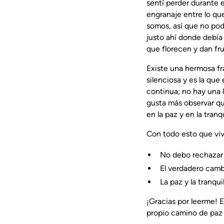
sentí perder durante 
engranaje entre lo qu
somos, así que no podí
justo ahí donde debía
que florecen y dan fru
Existe una hermosa f
silenciosa y es la que
continua; no hay una 
gusta más observar que
en la paz y en la tran
Con todo esto que vi
No debo rechazar l
El verdadero camb
La paz y la tranqu
¡Gracias por leerme! 
propio camino de paz