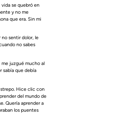
i vida se quebró en
 mente y no me
sona que era. Sin mi
o sentir dolor, le
l cuando no sabes
o, me juzgué mucho al
r sabía que debía
strepo. Hice clic con
 aprender del mundo de
se. Quería aprender a
braban los puentes