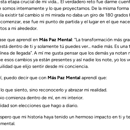
esta etapa crucial de mi vida… El verdadero reto fue darme cuen
e somos internamente y lo que proyectamos. De la misma forma
a existir tal cambio si mi mirada no daba un giro de 180 grados 
 comenzar, ese fue mi punto de partida y el lugar en el que nac
tos a mi alrededor.
rase que aprendí en
Más Paz Mental
: “La transformación más gra
 está dentro de ti y solamente tú puedes ver... nadie más. Es una
línea de llegada”. A mí me gusta pensar que los demás ya notan
 esos cambios ya están presentes y así nadie los note, yo los ve
quilidad que elijo sentir desde mi conciencia.
ví, puedo decir que con
Más Paz Mental
aprendí que:
o que siento, sino reconocerlo y abrazar mi realidad.
io comienza dentro de mí, en mi interior.
ilidad son elecciones que hago a diario.
Espero que mi historia haya tenido un hermoso impacto en ti y te
 mental.