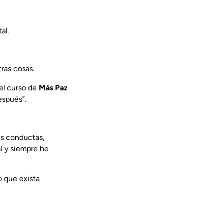
al.
tras cosas.
el curso de
Más Paz
espués”.
as conductas,
mí y siempre he
o que exista