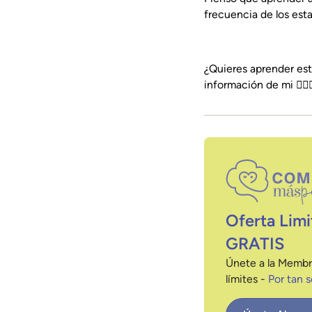
frecuencia de los esta
¿Quieres aprender est
información de mi 👉🏻
Oferta Limi
GRATIS
Únete a la Membr
límites -
Por tan 