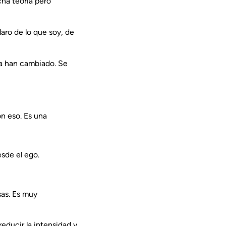
ha teoría pero
ro de lo que soy, de
a han cambiado. Se
on eso. Es una
sde el ego.
sas. Es muy
educir la intensidad y