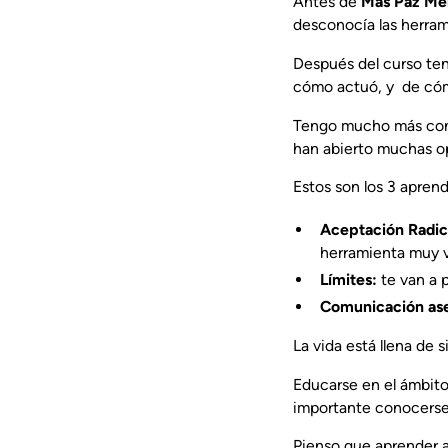
Antes de
Más Paz Me
desconocía las herram
Después del curso te
cómo actuó, y de cómo
Tengo mucho más cont
han abierto muchas o
Estos son los 3 apren
Aceptación Radic
herramienta muy va
Límites:
te van a 
Comunicación ase
La vida está llena de 
Educarse en el ámbito
importante conocerse 
Pienso que aprender a