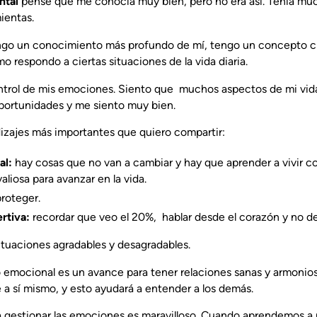
ntal
pensé que me conocía muy bien, pero no era así. Tenía muc
ientas.
ngo un conocimiento más profundo de mí, tengo un concepto cla
 respondo a ciertas situaciones de la vida diaria.
rol de mis emociones. Siento que muchos aspectos de mi vid
portunidades y me siento muy bien.
dizajes más importantes que quiero compartir:
al:
hay cosas que no van a cambiar y hay que aprender a vivir c
liosa para avanzar en la vida.
proteger.
rtiva:
recordar que veo el 20%, hablar desde el corazón y no de
situaciones agradables y desagradables.
 emocional es un avance para tener relaciones sanas y armonio
a sí mismo, y esto ayudará a entender a los demás.
 gestionar las emociones es maravilloso. Cuando aprendemos a r