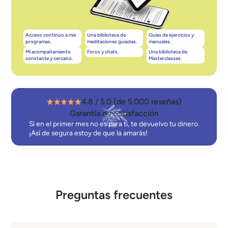
Acceso continuo a mis
Una biblioteca de
Guías de ejercicios y
programas.
meditaciones guiadas.
manuales.
Mi acompañamiento
Foros y chats.
Una biblioteca de
constante y cercano.
Masterclasses.
4.8 / 5.0 (de 5.000 reseñas)
Garantía de Satisfacción
Si en el primer mes no es para ti, te devuelvo tu dinero.
¡Así de segura estoy de que la amarás!
Preguntas frecuentes