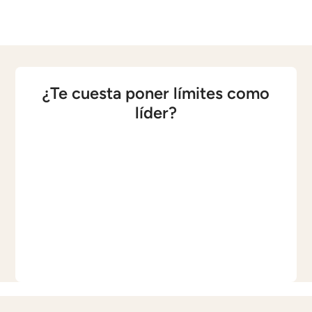
¿Te cuesta poner límites como
líder?
La falta de límites claros genera caos y
agotamiento, afectando tu bienestar y el de
tu equipo. En esta Masterclass, te acompaño
a identificar los límites que necesitas, a
comunicarte con claridad y a fortalecer tu
liderazgo, creando equipos más saludables y
equilibrados.