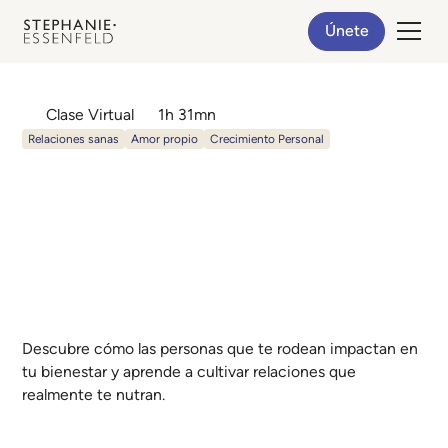
Únete
Clase Virtual
1h 31mn
Relaciones sanas
Amor propio
Crecimiento Personal
¡Revitaliza tu círculo!
¿Cómo crear
relaciones sanas y
potenciadoras?
Descubre cómo las personas que te rodean impactan en
tu bienestar y aprende a cultivar relaciones que
realmente te nutran.