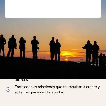
acompaño a revisar tus vínculos y fortalecer
los que realmente te nutren.
En esta masterclass aprenderás a:
Diferenciar una relación saludable de una que te
desgasta o limita.
Establecer límites claros para proteger tu bienestar
emocional.
Comunicar tus necesidades desde el respeto y la
firmeza.
Fortalecer las relaciones que te impulsan a crecer y
soltar las que ya no te aportan.