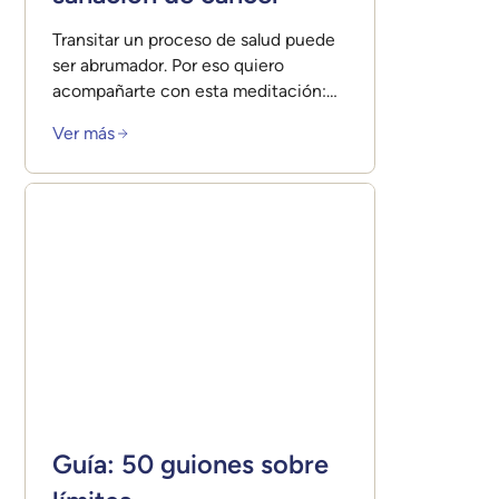
Transitar un proceso de salud puede
ser abrumador. Por eso quiero
acompañarte con esta meditación:
Un espacio para ver a tu cuerpo
Ver más
como tu aliado, activar tu energía
sanadora y recordarte que sanar no
es solo sobrevivir… también es
aprender a amarte en el camino.
Guía: 50 guiones sobre